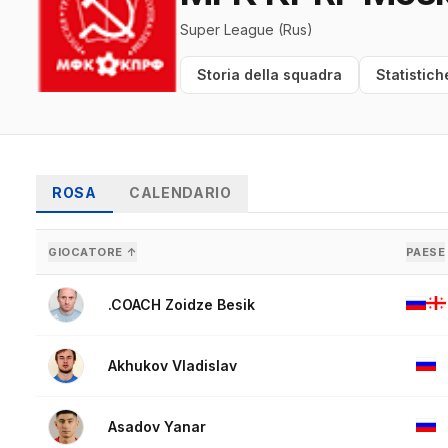
Super League (Rus)
Storia della squadra
Statistich
ROSA
CALENDARIO
GIOCATORE ↑
PAESE
.COACH Zoidze Besik
Akhukov Vladislav
Asadov Yanar