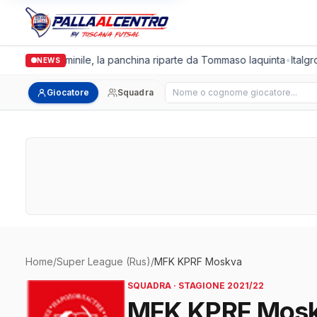
Cus Pisa Femminile, la panchina riparte da Tommaso Iaquinta
•
Italgr
NEWS
Cerca giocatore
Giocatore
Squadra
Home
/
Super League (Rus)
/
MFK KPRF Moskva
SQUADRA · STAGIONE 2021/22
MFK KPRF Mos