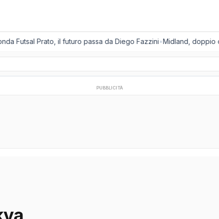
onda Futsal Prato, il futuro passa da Diego Fazzini
•
Midland, doppio co
PUBBLICITÀ
kva