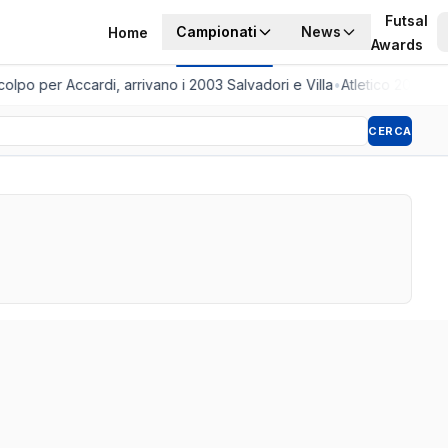
Futsal
Campionati
News
Home
Awards
lpo per Accardi, arrivano i 2003 Salvadori e Villa
•
Atletico 2001, a
CERCA