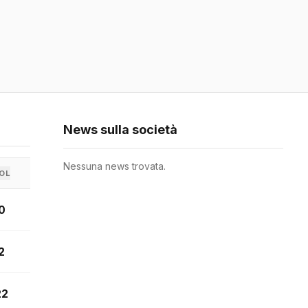
News sulla società
Nessuna news trovata.
OL
0
2
22