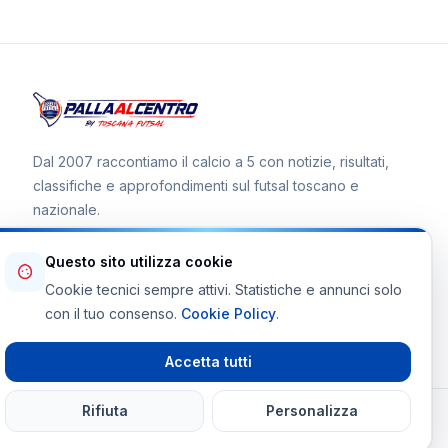
Dal 2007 raccontiamo il calcio a 5 con notizie, risultati,
classifiche e approfondimenti sul futsal toscano e
nazionale.
Questo sito utilizza cookie
Cookie tecnici sempre attivi. Statistiche e annunci solo
Canale WhatsApp
con il tuo consenso.
Cookie Policy
.
Telegram Toscana Futsal
Accetta tutti
Rifiuta
Personalizza
© 2026 Palla al Centro · Tutti i diritti riservati
Powered By
martinifrancesco.it