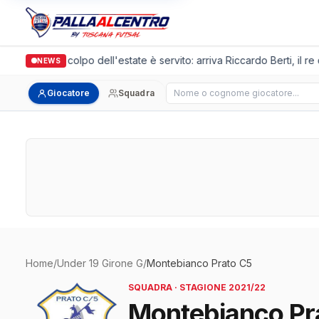
Arpi Nova, il colpo dell'estate è servito: arriva Riccardo Berti, il re
NEWS
Cerca giocatore
Giocatore
Squadra
Home
/
Under 19 Girone G
/
Montebianco Prato C5
SQUADRA · STAGIONE 2021/22
Montebianco Pr