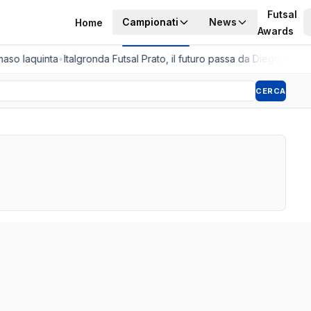
Futsal
Campionati
News
Home
Awards
aso Iaquinta
•
Italgronda Futsal Prato, il futuro passa da Diego Fazzini
CERCA