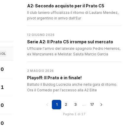
A2: Secondo acquisto per il Prato C5
Il club laniero ufficializza il ritorno di Lautaro Mendez,
pivot argentino in arrivo dall'Eur
12 GIUGNO 2026
Serie A2: Il Prato C5 irrompe sul mercato
Ufficiale l'arrivo del laterale spagnolo Pedro Herreros,
GOL
ex Manzanares e Melistar. Saluta Marcio Garcia
0
2 MAGGIO 2026
Playoff: Il Prato è in finale!
Battuto il Buldog Lucrezia anche nella gara di ritorno.
1
Ora il Cornedo per l'accesso alla A2 Elite
0
1
2
3
…
17
Pagina 1 di 17
0