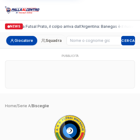
Italgronda Futsal Prato, il colpo arriva dall'Argentina: Banegas è il nuovo l
NEWS
Cerca giocatore
Giocatore
Squadra
CERCA
PUBBLICITÀ
Home
/
Serie A
/
Bisceglie