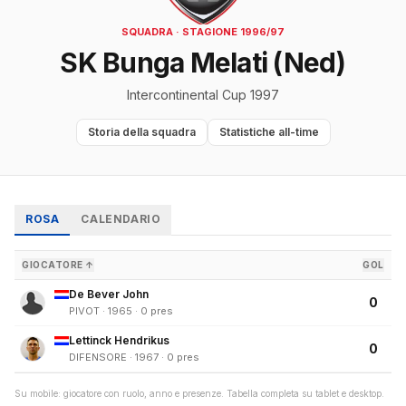
SQUADRA · STAGIONE 1996/97
SK Bunga Melati (Ned)
Intercontinental Cup 1997
Storia della squadra
Statistiche all-time
ROSA
CALENDARIO
GIOCATORE ↑
GOL
De Bever John
0
PIVOT · 1965 · 0 pres
Lettinck Hendrikus
0
DIFENSORE · 1967 · 0 pres
Su mobile: giocatore con ruolo, anno e presenze. Tabella completa su tablet e desktop.