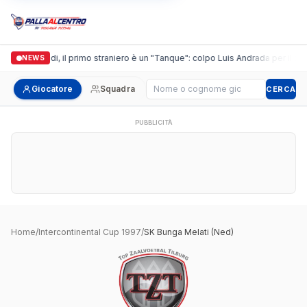
Casalguidi, il primo straniero è un "Tanque": colpo Luis Andrada per il deb
NEWS
Cerca giocatore
Giocatore
Squadra
CERCA
PUBBLICITÀ
Home
/
Intercontinental Cup 1997
/
SK Bunga Melati (Ned)