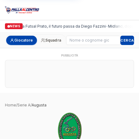
Italgronda Futsal Prato, il futuro passa da Diego Fazzini
•
Midland, doppio co
NEWS
Cerca giocatore
Giocatore
Squadra
CERCA
PUBBLICITÀ
Home
/
Serie A
/
Augusta