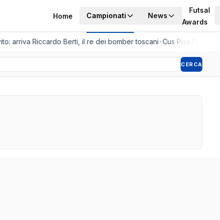
Futsal
Campionati
News
Home
Awards
to: arriva Riccardo Berti, il re dei bomber toscani
•
Cus Pisa Femminile
CERCA