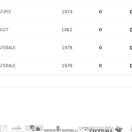
AT/PIV
1974
0
IVOT
1982
0
ATERALE
1978
0
ATERALE
1978
0