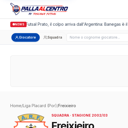
Italgronda Futsal Prato, il colpo arriva dall'Argentina: Banegas è i
NEWS
Cerca giocatore
Giocatore
Squadra
Home
/
Liga Placard (Por)
/
Freixieiro
SQUADRA · STAGIONE 2002/03
Freixieiro