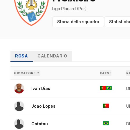
Liga Placard (Por)
Storia della squadra
Statistich
ROSA
CALENDARIO
GIOCATORE ↑
PAESE
R
Ivan Dias
D
Joao Lopes
U
Catatau
D