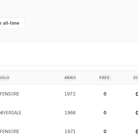
e all-time
UOLO
ANNO
PRES.
G
IFENSORE
1972
0
NIVERSALE
1966
0
IFENSORE
1971
0