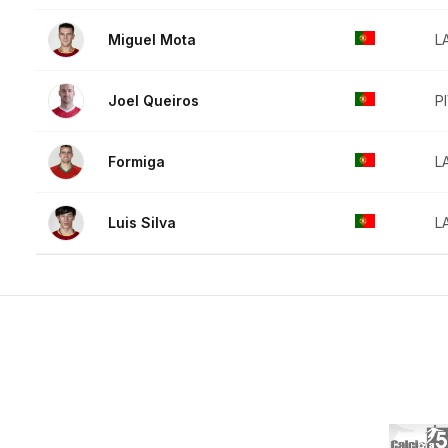
Miguel Mota
L
Joel Queiros
P
Formiga
L
Luis Silva
L