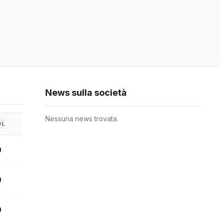
News sulla società
Nessuna news trovata.
OL
0
0
0