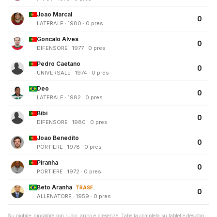
Joao Marcal
0
LATERALE · 1980 · 0 pres
Goncalo Alves
0
DIFENSORE · 1977 · 0 pres
Pedro Caetano
0
UNIVERSALE · 1974 · 0 pres
Deo
0
LATERALE · 1982 · 0 pres
Bibi
0
DIFENSORE · 1980 · 0 pres
Joao Benedito
0
PORTIERE · 1978 · 0 pres
Piranha
0
PORTIERE · 1972 · 0 pres
Beto Aranha
TRASF.
0
ALLENATORE · 1959 · 0 pres
Su mobile: giocatore con ruolo, anno e presenze. Tabella completa su tablet e desktop.