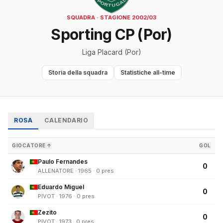
SQUADRA · STAGIONE 2002/03
Sporting CP (Por)
Liga Placard (Por)
Storia della squadra
Statistiche all-time
ROSA
CALENDARIO
GIOCATORE ↑
GOL
Paulo Fernandes
0
ALLENATORE · 1965 · 0 pres
Eduardo Miguel
0
PIVOT · 1976 · 0 pres
Zezito
0
PIVOT · 1973 · 0 pres