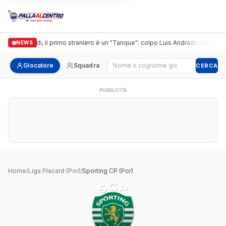
Casalguidi, il primo straniero è un "Tanque": colpo Luis Andrada per il debu
NEWS
Cerca giocatore
Giocatore
Squadra
CERCA
PUBBLICITÀ
Home
/
Liga Placard (Por)
/
Sporting CP (Por)