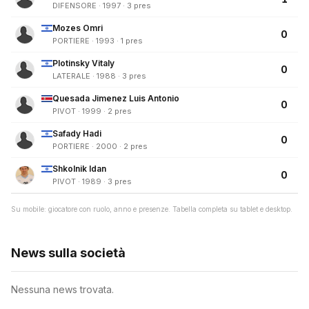
DIFENSORE · 1997 · 3 pres
Mozes Omri
0
PORTIERE · 1993 · 1 pres
Plotinsky Vitaly
0
LATERALE · 1988 · 3 pres
Quesada Jimenez Luis Antonio
0
PIVOT · 1999 · 2 pres
Safady Hadi
0
PORTIERE · 2000 · 2 pres
Shkolnik Idan
0
PIVOT · 1989 · 3 pres
Su mobile: giocatore con ruolo, anno e presenze. Tabella completa su tablet e desktop.
News sulla società
Nessuna news trovata.