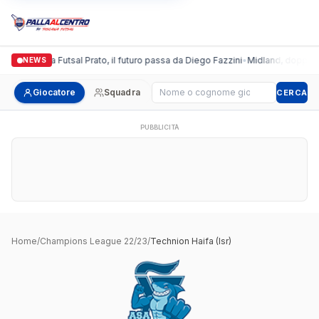
Italgronda Futsal Prato, il futuro passa da Diego Fazzini
•
Midland, doppio co
NEWS
Cerca giocatore
Giocatore
Squadra
CERCA
PUBBLICITÀ
Home
/
Champions League 22/23
/
Technion Haifa (Isr)