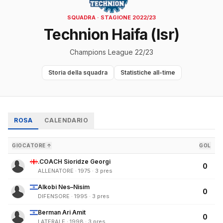
SQUADRA · STAGIONE 2022/23
Technion Haifa (Isr)
Champions League 22/23
Storia della squadra
Statistiche all-time
ROSA
CALENDARIO
GIOCATORE ↑
GOL
.COACH Sioridze Georgi
0
ALLENATORE · 1975 · 3 pres
Alkobi Nes–Nisim
0
DIFENSORE · 1995 · 3 pres
Berman Ari Amit
0
LATERALE · 1998 · 3 pres