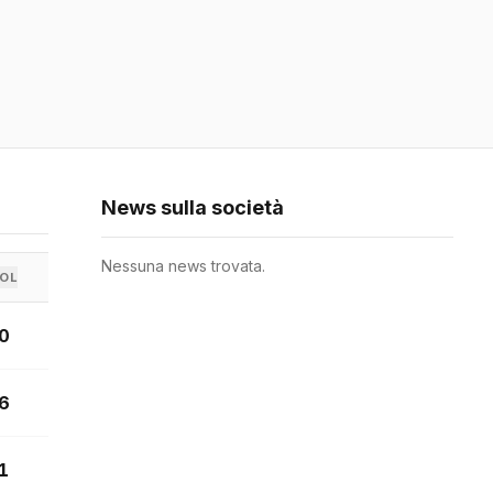
News sulla società
Nessuna news trovata.
OL
0
6
1