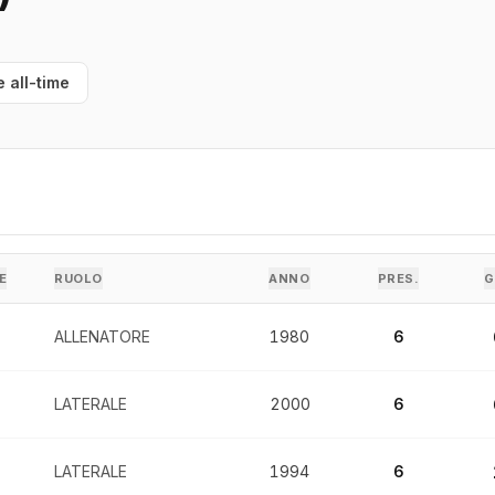
e all-time
E
RUOLO
ANNO
PRES.
G
ALLENATORE
1980
6
LATERALE
2000
6
LATERALE
1994
6