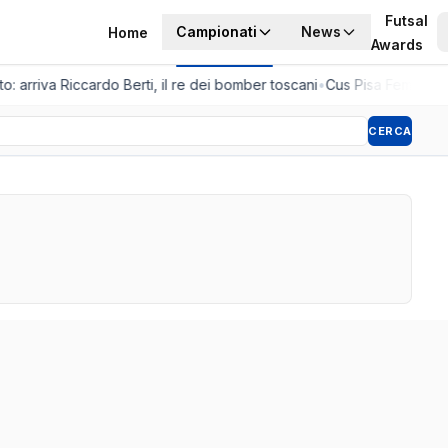
Futsal
Campionati
News
Home
Awards
o: arriva Riccardo Berti, il re dei bomber toscani
•
Cus Pisa Femminile,
CERCA