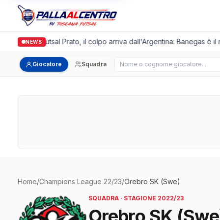
Italgronda Futsal Prato, il colpo arriva dall'Argentina: Banegas è il
NEWS
Cerca giocatore
Giocatore
Squadra
Home
/
Champions League 22/23
/
Orebro SK (Swe)
SQUADRA · STAGIONE 2022/23
Orebro SK (Swe