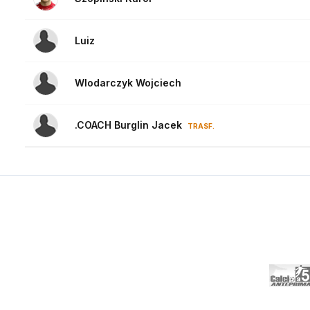
Luiz
Wlodarczyk Wojciech
.COACH Burglin Jacek
TRASF.