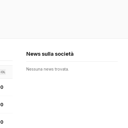
News sulla società
Nessuna news trovata.
GOL
0
0
0