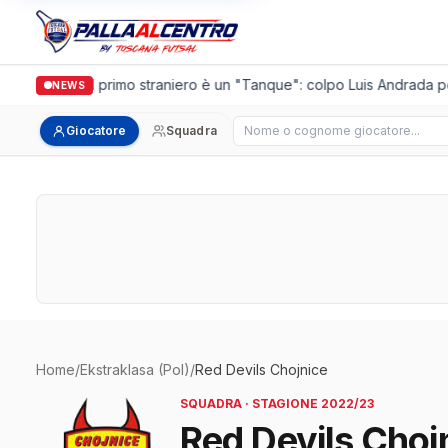
Casalguidi, il primo straniero è un "Tanque": colpo Luis Andrada per
NEWS
Cerca giocatore
Giocatore
Squadra
Home
/
Ekstraklasa (Pol)
/
Red Devils Chojnice
SQUADRA · STAGIONE 2022/23
Red Devils Choj