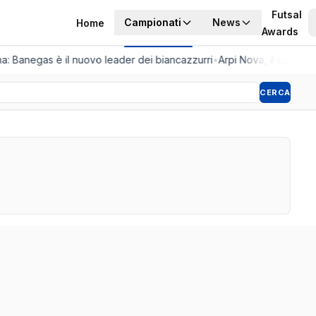
Futsal
Campionati
News
Home
Awards
ina: Banegas è il nuovo leader dei biancazzurri
•
Arpi Nova, il colpo del
CERCA