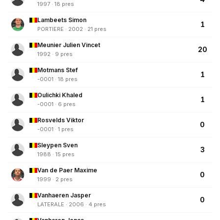
1997 · 18 pres
Lambeets Simon
1
PORTIERE · 2002 · 21 pres
Meunier Julien Vincet
20
1992 · 9 pres
Motmans Stef
1
-0001 · 18 pres
Oulichki Khaled
1
-0001 · 6 pres
Rosvelds Viktor
0
-0001 · 1 pres
Sleypen Sven
3
1988 · 15 pres
Van de Paer Maxime
0
1999 · 2 pres
Vanhaeren Jasper
0
LATERALE · 2006 · 4 pres