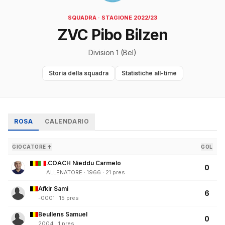
SQUADRA · STAGIONE 2022/23
ZVC Pibo Bilzen
Division 1 (Bel)
Storia della squadra
Statistiche all-time
ROSA
CALENDARIO
GIOCATORE ↑
GOL
.COACH Nieddu Carmelo
0
ALLENATORE · 1966 · 21 pres
Afkir Sami
6
-0001 · 15 pres
Beullens Samuel
0
2004 · 1 pres