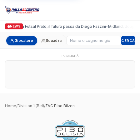
Italgronda Futsal Prato, il futuro passa da Diego Fazzini
•
Midland, doppio co
NEWS
Cerca giocatore
Giocatore
Squadra
CERCA
PUBBLICITÀ
Home
/
Division 1 (Bel)
/
ZVC Pibo Bilzen