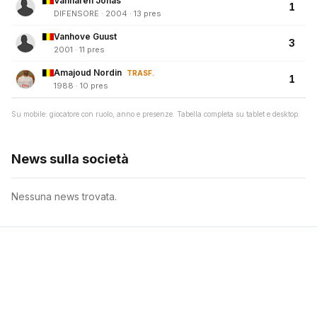
Vanharen Jonas
1
DIFENSORE · 2004 · 13 pres
Vanhove Guust
3
2001 · 11 pres
Amajoud Nordin
TRASF.
1
1988 · 10 pres
Su mobile: giocatore con ruolo, anno e presenze. Tabella completa su tablet e desktop.
News sulla società
Nessuna news trovata.