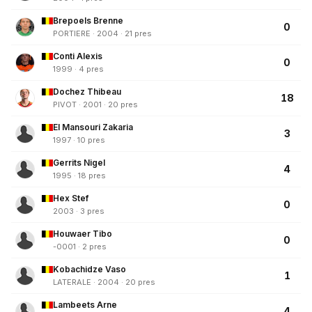
Brepoels Brenne
0
PORTIERE · 2004 · 21 pres
Conti Alexis
0
1999 · 4 pres
Dochez Thibeau
18
PIVOT · 2001 · 20 pres
El Mansouri Zakaria
3
1997 · 10 pres
Gerrits Nigel
4
1995 · 18 pres
Hex Stef
0
2003 · 3 pres
Houwaer Tibo
0
-0001 · 2 pres
Kobachidze Vaso
1
LATERALE · 2004 · 20 pres
Lambeets Arne
4