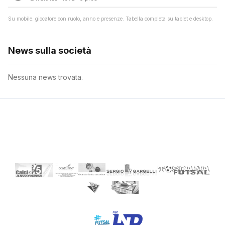
Su mobile: giocatore con ruolo, anno e presenze. Tabella completa su tablet e desktop.
News sulla società
Nessuna news trovata.