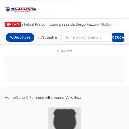
Italgronda Futsal Prato, il futuro passa da Diego Fazzini
•
Midland, doppio c
NEWS
Cerca giocatore
Giocatore
Squadra
CERCA
PUBBLICITÀ
Home
/
Serie C Femminile
/
Barberino Val d'Elsa