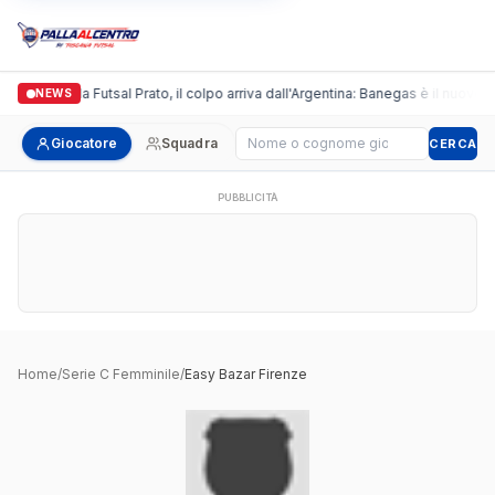
Italgronda Futsal Prato, il colpo arriva dall'Argentina: Banegas è il nuovo l
NEWS
Cerca giocatore
Giocatore
Squadra
CERCA
PUBBLICITÀ
Home
/
Serie C Femminile
/
Easy Bazar Firenze