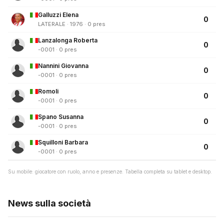
Galluzzi Elena
0
LATERALE · 1976 · 0 pres
Lanzalonga Roberta
0
-0001 · 0 pres
Nannini Giovanna
0
-0001 · 0 pres
Romoli
0
-0001 · 0 pres
Spano Susanna
0
-0001 · 0 pres
Squilloni Barbara
0
-0001 · 0 pres
Su mobile: giocatore con ruolo, anno e presenze. Tabella completa su tablet e desktop.
News sulla società