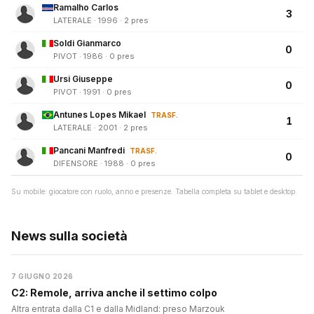
Ramalho Carlos
3
LATERALE · 1996 · 2 pres
Soldi Gianmarco
0
PIVOT · 1986 · 0 pres
Ursi Giuseppe
0
PIVOT · 1991 · 0 pres
Antunes Lopes Mikael
TRASF.
1
LATERALE · 2001 · 2 pres
Pancani Manfredi
TRASF.
0
DIFENSORE · 1988 · 0 pres
Su mobile: giocatore con ruolo, anno e presenze. Tabella completa su tablet e desktop.
News sulla società
7 GIUGNO 2026
C2: Remole, arriva anche il settimo colpo
Altra entrata dalla C1 e dalla Midland: preso Marzouk