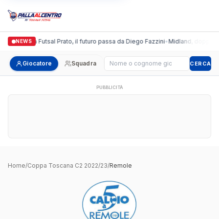
Italgronda Futsal Prato, il futuro passa da Diego Fazzini
•
Midland, doppio col
NEWS
Cerca giocatore
Giocatore
Squadra
CERCA
PUBBLICITÀ
Home
/
Coppa Toscana C2 2022/23
/
Remole