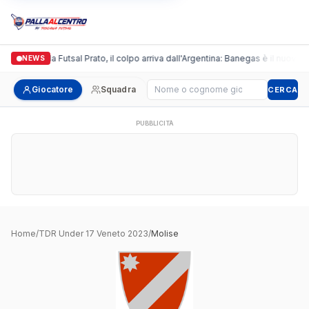
Italgronda Futsal Prato, il colpo arriva dall'Argentina: Banegas è il nuovo l
NEWS
Cerca giocatore
Giocatore
Squadra
CERCA
PUBBLICITÀ
Home
/
TDR Under 17 Veneto 2023
/
Molise