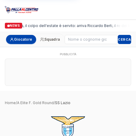
Arpi Nova, il colpo dell'estate è servito: arriva Riccardo Berti, il re dei bo
NEWS
Cerca giocatore
Giocatore
Squadra
CERCA
PUBBLICITÀ
Home
/
A Elite F. Gold Round
/
SS Lazio