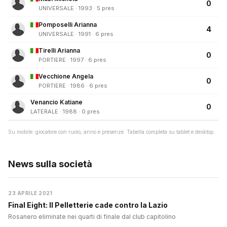
0
UNIVERSALE · 1993 · 5 pres
Pomposelli Arianna
4
UNIVERSALE · 1991 · 6 pres
Tirelli Arianna
0
PORTIERE · 1997 · 6 pres
Vecchione Angela
0
PORTIERE · 1986 · 6 pres
Venancio Katiane
0
LATERALE · 1988 · 0 pres
Su mobile: giocatore con ruolo, anno e presenze. Tabella completa su tablet e desktop.
News sulla società
23 APRILE 2021
Final Eight: Il Pelletterie cade contro la Lazio
Rosanero eliminate nei quarti di finale dal club capitolino