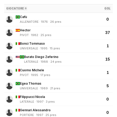
GIOCATORE ↑
GOL
Cafù
0
ALLENATORE · 1976 · 26 pres
Hector
37
PIVOT · 1982 · 25 pres
Bonci Tommaso
1
UNIVERSALE · 1995 · 15 pres
Burato Diego Zeferino
15
LATERALE · 1988 · 24 pres
Cuomo Michele
1
PIVOT · 1995 · 17 pres
Egea Thomas
5
UNIVERSALE · 1989 · 21 pres
Filippucci Nicola
0
LATERALE · 1997 · 3 pres
Gennari Alessandro
0
PORTIERE · 1997 · 25 pres