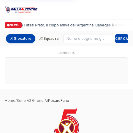
Italgronda Futsal Prato, il colpo arriva dall'Argentina: Banegas è il nuovo le
NEWS
Cerca giocatore
Giocatore
Squadra
CERCA
PUBBLICITÀ
Home
/
Serie A2 Girone A
/
PesaroFano