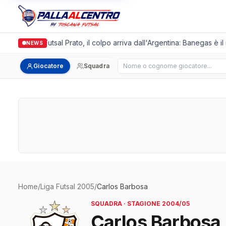
Italgronda Futsal Prato, il colpo arriva dall'Argentina: Banegas è i
NEWS
Cerca giocatore
Giocatore
Squadra
Home
/
Liga Futsal 2005
/
Carlos Barbosa
SQUADRA · STAGIONE 2004/05
Carlos Barbosa