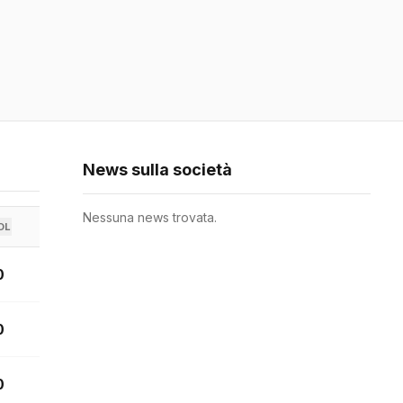
News sulla società
Nessuna news trovata.
OL
0
0
0