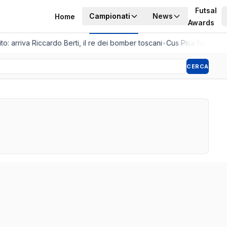
Futsal
Campionati
News
Home
Awards
to: arriva Riccardo Berti, il re dei bomber toscani
•
Cus Pisa Femminile
CERCA