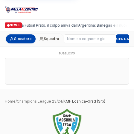
Italgronda Futsal Prato, il colpo arriva dall'Argentina: Banegas è il nuovo l
NEWS
Cerca giocatore
Giocatore
Squadra
CERCA
PUBBLICITÀ
Home
/
Champions League 23/24
/
KMF Loznica–Grad (Srb)