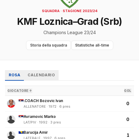
SQUADRA · STAGIONE 2023/24
KMF Loznica–Grad (Srb)
Champions League 23/24
Storia della squadra
Statistiche all-time
ROSA
CALENDARIO
GIOCATORE ↑
GOL
.COACH Bozovic Ivan
0
ALLENATORE · 1972 · 6 pres
Avramovic Marko
0
LAT/PIV · 1992 · 3 pres
Barucija Amir
1
LATERALE · 1997 · 6 pres