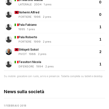
0
LATERALE · 2004 · 1 pres
Nohemi Alfred
0
PORTIERE · 1996 · 2 pres
Pala Fabiano
1
1995 · 1 pres
Pala Roberto
1
PORTIERE · 1999 · 2 pres
Shtiqeti Sokol
2
PIVOT · 1988 · 2 pres
Tessitori Nicola
1
DIFENSORE · 1994 · 2 pres
Su mobile: giocatore con ruolo, anno e presenze. Tabella completa su tablet e desktop.
News sulla società
1 FEBBRAIO 2018