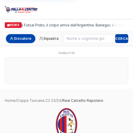
Italgronda Futsal Prato, il colpo arriva dall'Argentina: Banegas è il nuovo le
NEWS
Cerca giocatore
Giocatore
Squadra
CERCA
PUBBLICITÀ
Home
/
Coppa Toscana C2 23/24
/
Real Calcetto Rapolano