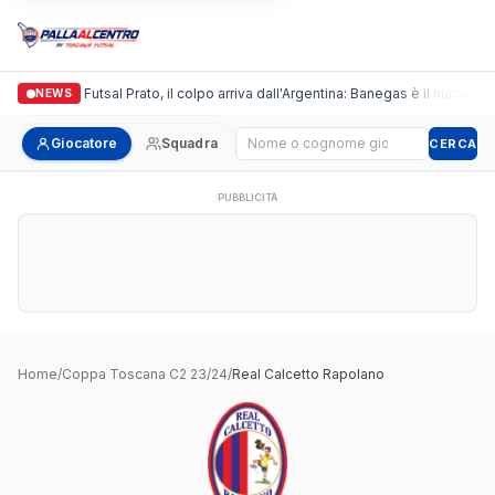
Italgronda Futsal Prato, il colpo arriva dall'Argentina: Banegas è il nuovo lea
NEWS
Cerca giocatore
Giocatore
Squadra
CERCA
PUBBLICITÀ
Home
/
Coppa Toscana C2 23/24
/
Real Calcetto Rapolano