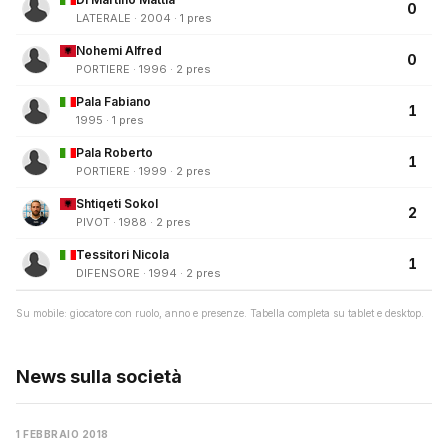
0
LATERALE · 2004 · 1 pres
Nohemi Alfred
0
PORTIERE · 1996 · 2 pres
Pala Fabiano
1
1995 · 1 pres
Pala Roberto
1
PORTIERE · 1999 · 2 pres
Shtiqeti Sokol
2
PIVOT · 1988 · 2 pres
Tessitori Nicola
1
DIFENSORE · 1994 · 2 pres
Su mobile: giocatore con ruolo, anno e presenze. Tabella completa su tablet e desktop.
News sulla società
1 FEBBRAIO 2018