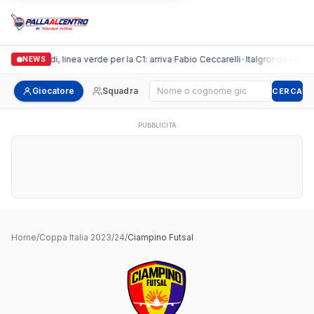
Casalguidi, linea verde per la C1: arriva Fabio Ceccarelli
•
Italgronda Futsal 
NEWS
Cerca giocatore
Giocatore
Squadra
CERCA
PUBBLICITÀ
Home
/
Coppa Italia 2023/24
/
Ciampino Futsal