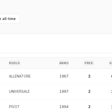
e all-time
RUOLO
ANNO
PRES.
G
ALLENATORE
1967
2
UNIVERSALE
1997
2
PIVOT
1994
2