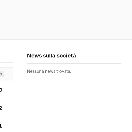
News sulla società
Nessuna news trovata.
OL
0
2
1