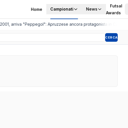
Futsal
Campionati
News
Home
Awards
 2001, arriva "Peppegol": Apruzzese ancora protagonista in C2
•
Pisto
CERCA