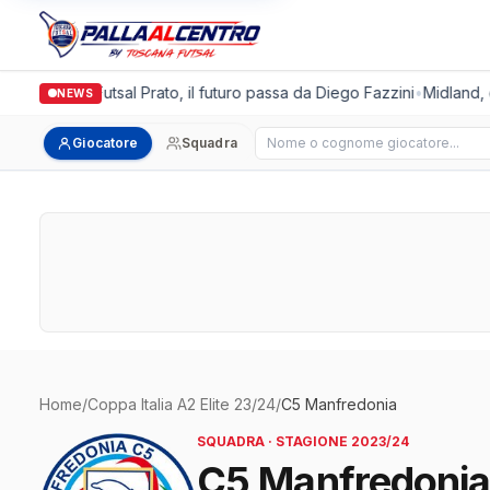
Italgronda Futsal Prato, il futuro passa da Diego Fazzini
•
Midland, d
NEWS
Cerca giocatore
Giocatore
Squadra
Home
/
Coppa Italia A2 Elite 23/24
/
C5 Manfredonia
SQUADRA · STAGIONE 2023/24
C5 Manfredoni