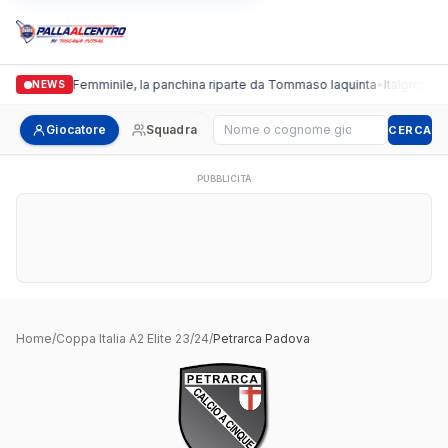
Cus Pisa Femminile, la panchina riparte da Tommaso Iaquinta
•
Italgronda F
NEWS
Cerca giocatore
Giocatore
Squadra
CERCA
PUBBLICITÀ
Home
/
Coppa Italia A2 Elite 23/24
/
Petrarca Padova