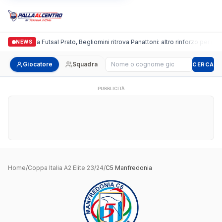
Italgronda Futsal Prato, Begliomini ritrova Panattoni: altro rinforzo per i bi
NEWS
Cerca giocatore
Giocatore
Squadra
CERCA
PUBBLICITÀ
Home
/
Coppa Italia A2 Elite 23/24
/
C5 Manfredonia