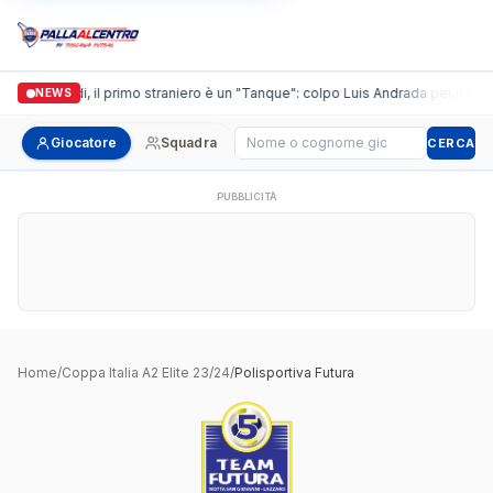
Casalguidi, il primo straniero è un "Tanque": colpo Luis Andrada per il debu
NEWS
Cerca giocatore
Giocatore
Squadra
CERCA
PUBBLICITÀ
Home
/
Coppa Italia A2 Elite 23/24
/
Polisportiva Futura