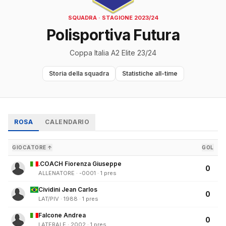
SQUADRA · STAGIONE 2023/24
Polisportiva Futura
Coppa Italia A2 Elite 23/24
Storia della squadra
Statistiche all-time
ROSA
CALENDARIO
GIOCATORE ↑
GOL
.COACH Fiorenza Giuseppe
0
ALLENATORE · -0001 · 1 pres
Cividini Jean Carlos
0
LAT/PIV · 1988 · 1 pres
Falcone Andrea
0
LATERALE · 2002 · 1 pres