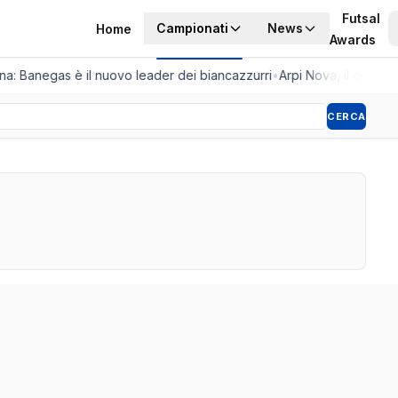
Futsal
Campionati
News
Home
Awards
tina: Banegas è il nuovo leader dei biancazzurri
•
Arpi Nova, il colpo de
CERCA