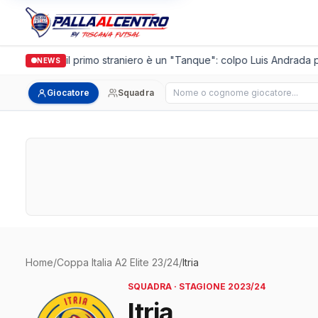
Casalguidi, il primo straniero è un "Tanque": colpo Luis Andrada pe
NEWS
Cerca giocatore
Giocatore
Squadra
Home
/
Coppa Italia A2 Elite 23/24
/
Itria
SQUADRA · STAGIONE 2023/24
Itria