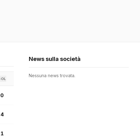
News sulla società
Nessuna news trovata.
GOL
0
4
1