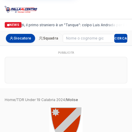
Casalguidi, il primo straniero è un "Tanque": colpo Luis Andrada per il debu
NEWS
Cerca giocatore
Giocatore
Squadra
CERCA
PUBBLICITÀ
Home
/
TDR Under 19 Calabria 2024
/
Molise