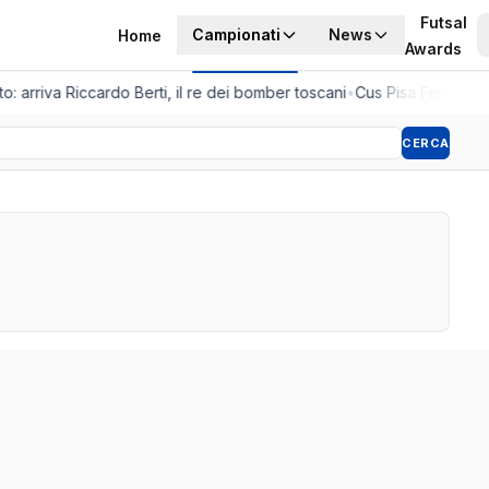
Futsal
Campionati
News
Home
Awards
o: arriva Riccardo Berti, il re dei bomber toscani
•
Cus Pisa Femminile,
CERCA