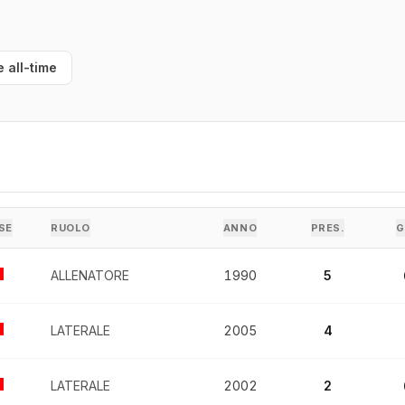
e all-time
SE
RUOLO
ANNO
PRES.
G
ALLENATORE
1990
5
LATERALE
2005
4
LATERALE
2002
2