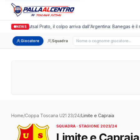
Italgronda Futsal Prato, il colpo arriva dall'Argentina: Banegas è il
NEWS
Cerca giocatore
Giocatore
Squadra
Home
/
Coppa Toscana U21 23/24
/
Limite e Capraia
SQUADRA · STAGIONE 2023/24
Limite e Capraia