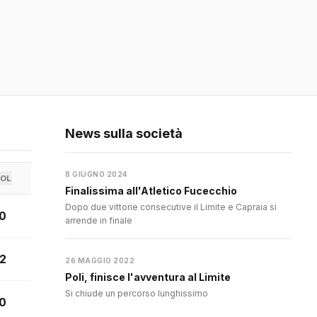
News sulla società
8 GIUGNO 2024
OL
Finalissima all'Atletico Fucecchio
Dopo due vittorie consecutive il Limite e Capraia si
0
arrende in finale
2
26 MAGGIO 2022
Poli, finisce l'avventura al Limite
Si chiude un percorso lunghissimo
0