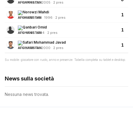
LATERALE · 2005 · 2 pres
Norowzi Mahdi
1
DIFENSORE · 1996 · 2 pres
Qanbari Omid
1
PIVOT · 2004 · 2 pres
Safari Mohammad Javad
1
PORTIERE · 2000 · 2 pres
Su mobile: giocatore con ruolo, anno e presenze. Tabella completa su tablet e desktop.
News sulla società
Nessuna news trovata.