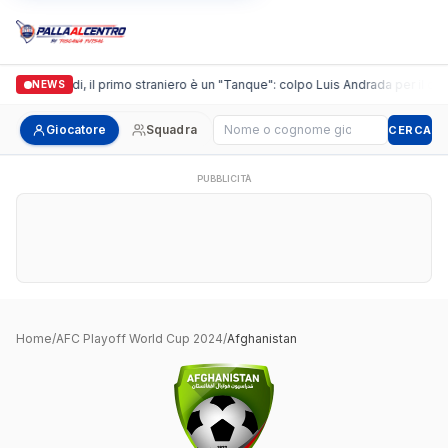
Casalguidi, il primo straniero è un "Tanque": colpo Luis Andrada per il debu
NEWS
Cerca giocatore
Giocatore
Squadra
CERCA
PUBBLICITÀ
Home
/
AFC Playoff World Cup 2024
/
Afghanistan