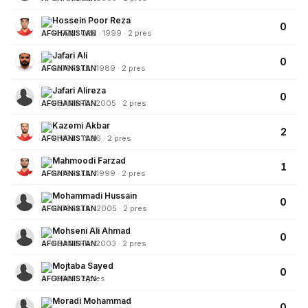
Hossein Poor Reza
0
DIFENSORE · 1999 · 2 pres
Jafari Ali
0
LATERALE · 1989 · 2 pres
Jafari Alireza
0
PORTIERE · 2005 · 2 pres
Kazemi Akbar
2
PIVOT · 1996 · 2 pres
Mahmoodi Farzad
1
LATERALE · 1999 · 2 pres
Mohammadi Hussain
0
LATERALE · 2005 · 2 pres
Mohseni Ali Ahmad
0
PORTIERE · 2003 · 2 pres
Mojtaba Sayed
0
-0001 · 2 pres
Moradi Mohammad
0