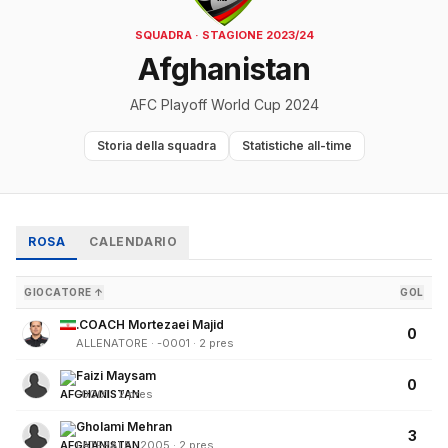
SQUADRA · STAGIONE 2023/24
Afghanistan
AFC Playoff World Cup 2024
Storia della squadra
Statistiche all-time
ROSA
CALENDARIO
GIOCATORE ↑
GOL
.COACH Mortezaei Majid
0
ALLENATORE · -0001 · 2 pres
Faizi Maysam
0
-0001 · 2 pres
Gholami Mehran
3
LATERALE · 2005 · 2 pres