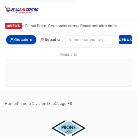
Italgronda Futsal Prato, Begliomini ritrova Panattoni: altro rinforzo per i bia
NEWS
Cerca giocatore
Giocatore
Squadra
CERCA
PUBBLICITÀ
Home
/
Primera Division (Esp)
/
Lugo FS