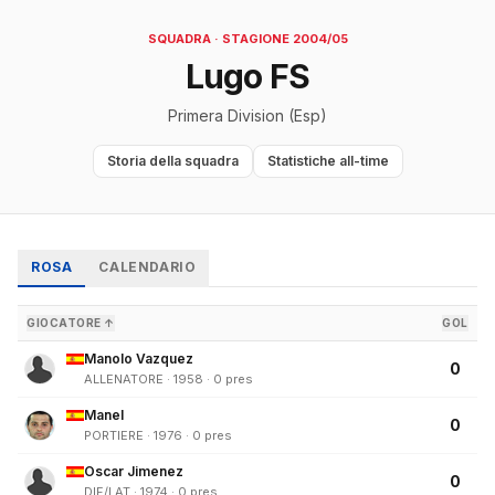
SQUADRA · STAGIONE 2004/05
Lugo FS
Primera Division (Esp)
Storia della squadra
Statistiche all-time
ROSA
CALENDARIO
GIOCATORE ↑
GOL
Manolo Vazquez
0
ALLENATORE · 1958 · 0 pres
Manel
0
PORTIERE · 1976 · 0 pres
Oscar Jimenez
0
DIF/LAT · 1974 · 0 pres