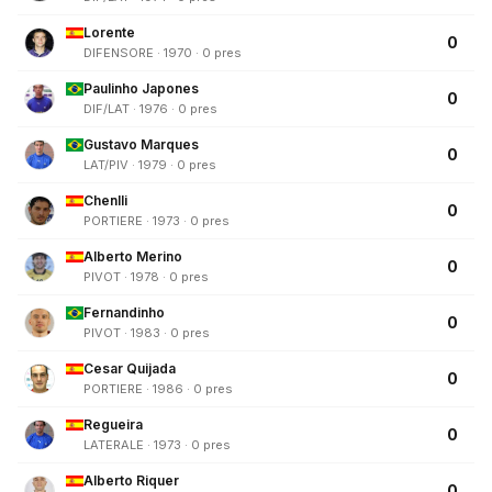
Lorente
0
DIFENSORE · 1970 · 0 pres
Paulinho Japones
0
DIF/LAT · 1976 · 0 pres
Gustavo Marques
0
LAT/PIV · 1979 · 0 pres
Chenlli
0
PORTIERE · 1973 · 0 pres
Alberto Merino
0
PIVOT · 1978 · 0 pres
Fernandinho
0
PIVOT · 1983 · 0 pres
Cesar Quijada
0
PORTIERE · 1986 · 0 pres
Regueira
0
LATERALE · 1973 · 0 pres
Alberto Riquer
0