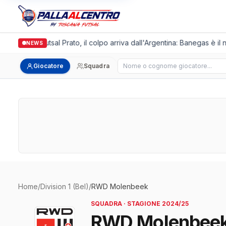
Italgronda Futsal Prato, il colpo arriva dall'Argentina: Banegas è il 
NEWS
Cerca giocatore
Giocatore
Squadra
Home
/
Division 1 (Bel)
/
RWD Molenbeek
SQUADRA · STAGIONE 2024/25
RWD Molenbee