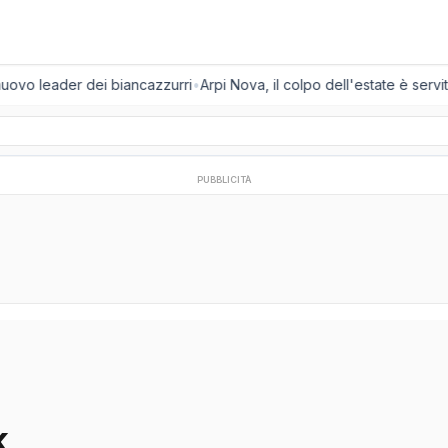
nuovo leader dei biancazzurri
•
Arpi Nova, il colpo dell'estate è servito
PUBBLICITÀ
k