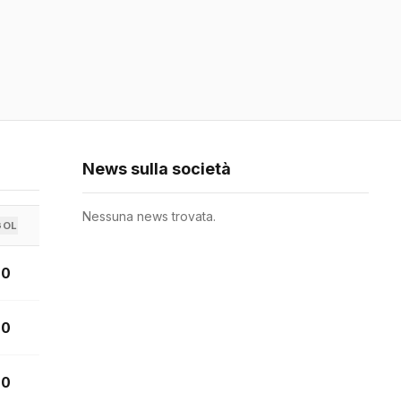
News sulla società
Nessuna news trovata.
GOL
0
0
0