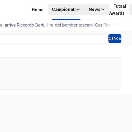
Futsal
Campionati
News
Home
Awards
: arriva Riccardo Berti, il re dei bomber toscani
•
Cus Pisa Femminile, 
CERCA