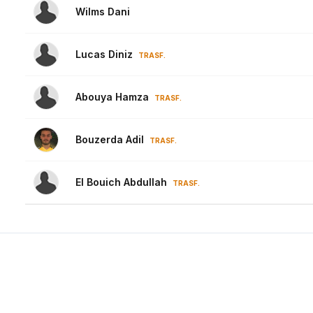
Wilms Dani
Lucas Diniz
TRASF.
Abouya Hamza
TRASF.
Bouzerda Adil
TRASF.
El Bouich Abdullah
TRASF.