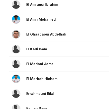
El Amraoui Ibrahim
El Amri Mohamed
El Ghaadaoui Abdelhak
El Kadi Isam
El Madani Jamal
El Merboh Hicham
Errahmouni Bilal
Faouzi Sami