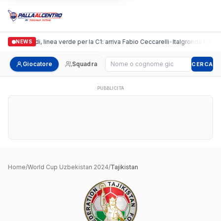
Casalguidi, linea verde per la C1: arriva Fabio Ceccarelli
•
Italgronda Futsal 
NEWS
Cerca giocatore
Giocatore
Squadra
CERCA
PUBBLICITÀ
Home
/
World Cup Uzbekistan 2024
/
Tajikistan