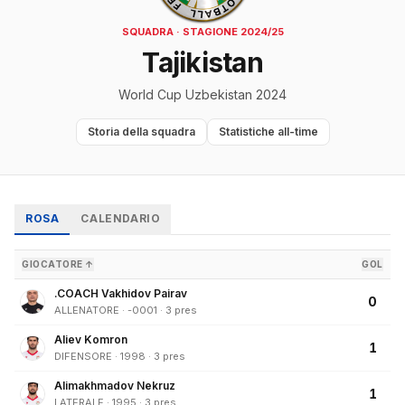
SQUADRA · STAGIONE 2024/25
Tajikistan
World Cup Uzbekistan 2024
Storia della squadra
Statistiche all-time
ROSA
CALENDARIO
GIOCATORE ↑
GOL
.COACH Vakhidov Pairav
0
ALLENATORE · -0001 · 3 pres
Aliev Komron
1
DIFENSORE · 1998 · 3 pres
Alimakhmadov Nekruz
1
LATERALE · 1995 · 3 pres