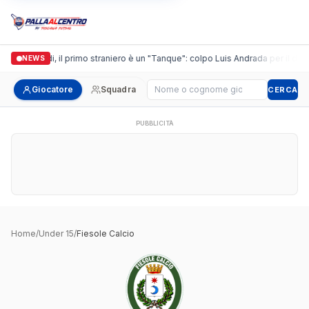
Casalguidi, il primo straniero è un "Tanque": colpo Luis Andrada per il debut
NEWS
Cerca giocatore
Giocatore
Squadra
CERCA
PUBBLICITÀ
Home
/
Under 15
/
Fiesole Calcio