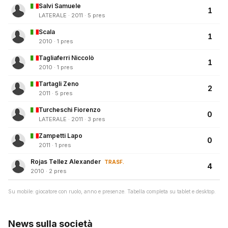
Salvi Samuele
1
LATERALE · 2011 · 5 pres
Scala
1
2010 · 1 pres
Tagliaferri Niccolò
1
2010 · 1 pres
Tartagli Zeno
2
2011 · 5 pres
Turcheschi Fiorenzo
0
LATERALE · 2011 · 3 pres
Zampetti Lapo
0
2011 · 1 pres
Rojas Tellez Alexander
TRASF.
4
2010 · 2 pres
Su mobile: giocatore con ruolo, anno e presenze. Tabella completa su tablet e desktop.
News sulla società