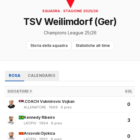
SQUADRA · STAGIONE 2025/26
TSV Weilimdorf (Ger)
Champions League 25/26
Storia della squadra
Statistiche all-time
ROSA
CALENDARIO
GIOCATORE ↑
GOL
.COACH Vukmirovic Vojkan
0
ALLENATORE · 1969 · 6 pres
Kennedy Ribeiro
3
LAT/PIV · 1994 · 6 pres
Arsovski Djokica
0
LAT/PIV · 1992 · 6 pres