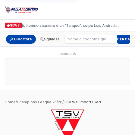
Casalguidi, il primo straniero è un "Tanque": colpo Luis Andrada per il debu
NEWS
Cerca giocatore
Giocatore
Squadra
CERCA
PUBBLICITÀ
Home
/
Champions League 25/26
/
TSV Weilimdorf (Ger)