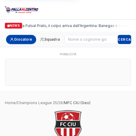
Italgronda Futsal Prato, il colpo arriva dall'Argentina: Banegas è il nuovo l
NEWS
Cerca giocatore
Giocatore
Squadra
CERCA
PUBBLICITÀ
Home
/
Champions League 25/26
/
MFC CIU (Geo)