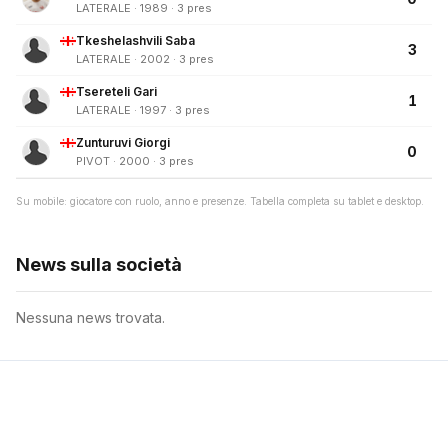
LATERALE · 1989 · 3 pres
Tkeshelashvili Saba
3
LATERALE · 2002 · 3 pres
Tsereteli Gari
1
LATERALE · 1997 · 3 pres
Zunturuvi Giorgi
0
PIVOT · 2000 · 3 pres
Su mobile: giocatore con ruolo, anno e presenze. Tabella completa su tablet e desktop.
News sulla società
Nessuna news trovata.