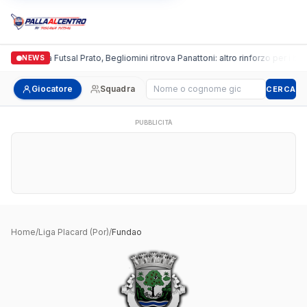
Italgronda Futsal Prato, Begliomini ritrova Panattoni: altro rinforzo per i bian
NEWS
Cerca giocatore
Giocatore
Squadra
CERCA
PUBBLICITÀ
Home
/
Liga Placard (Por)
/
Fundao