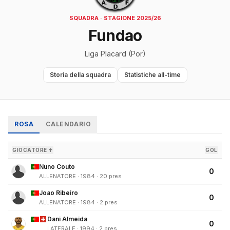
SQUADRA · STAGIONE 2025/26
Fundao
Liga Placard (Por)
Storia della squadra
Statistiche all-time
ROSA
CALENDARIO
GIOCATORE ↑
GOL
Nuno Couto
0
ALLENATORE · 1984 · 20 pres
Joao Ribeiro
0
ALLENATORE · 1984 · 2 pres
Dani Almeida
0
LATERALE · 1994 · 2 pres