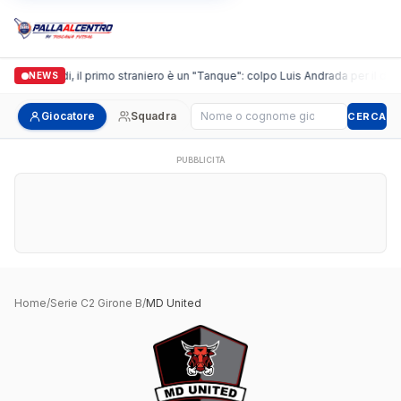
Casalguidi, il primo straniero è un "Tanque": colpo Luis Andrada per il debu
NEWS
Cerca giocatore
Giocatore
Squadra
CERCA
PUBBLICITÀ
Home
/
Serie C2 Girone B
/
MD United