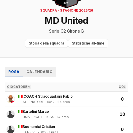
SQUADRA · STAGIONE 2025/26
MD United
Serie C2 Girone B
Storia della squadra
Statistiche all-time
ROSA
CALENDARIO
GIOCATORE ↑
GOL
.COACH Stracquadaini Fabio
0
ALLENATORE · 1982 · 24 pres
Bartolini Marco
10
UNIVERSALE · 1989 · 14 pres
Buonamici Cristian
0
LAT/PIV · 2002 · 1 pres