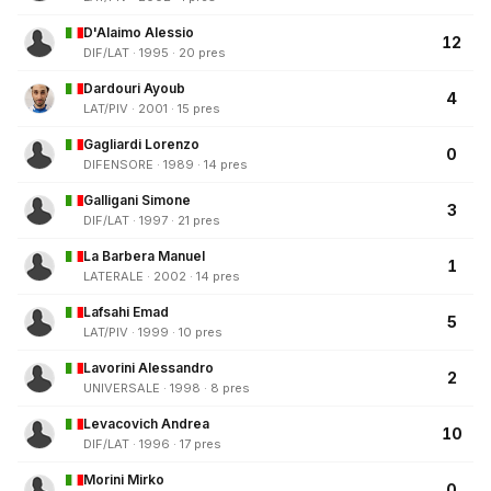
D'Alaimo Alessio
12
DIF/LAT · 1995 · 20 pres
Dardouri Ayoub
4
LAT/PIV · 2001 · 15 pres
Gagliardi Lorenzo
0
DIFENSORE · 1989 · 14 pres
Galligani Simone
3
DIF/LAT · 1997 · 21 pres
La Barbera Manuel
1
LATERALE · 2002 · 14 pres
Lafsahi Emad
5
LAT/PIV · 1999 · 10 pres
Lavorini Alessandro
2
UNIVERSALE · 1998 · 8 pres
Levacovich Andrea
10
DIF/LAT · 1996 · 17 pres
Morini Mirko
0