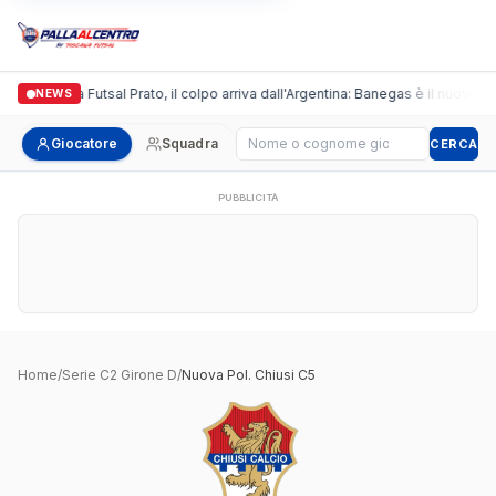
Italgronda Futsal Prato, il colpo arriva dall'Argentina: Banegas è il nuovo le
NEWS
Cerca giocatore
Giocatore
Squadra
CERCA
PUBBLICITÀ
Home
/
Serie C2 Girone D
/
Nuova Pol. Chiusi C5