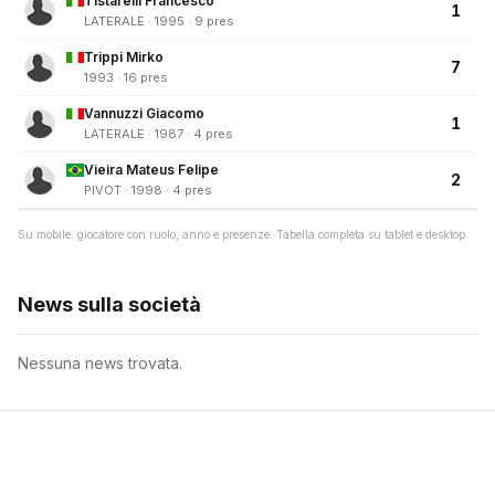
Tistarelli Francesco
1
LATERALE · 1995 · 9 pres
Trippi Mirko
7
1993 · 16 pres
Vannuzzi Giacomo
1
LATERALE · 1987 · 4 pres
Vieira Mateus Felipe
2
PIVOT · 1998 · 4 pres
Su mobile: giocatore con ruolo, anno e presenze. Tabella completa su tablet e desktop.
News sulla società
Nessuna news trovata.