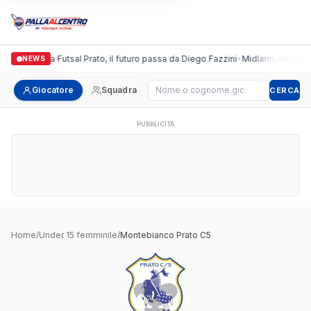
Italgronda Futsal Prato, il futuro passa da Diego Fazzini
•
Midland, doppio co
NEWS
Cerca giocatore
Giocatore
Squadra
CERCA
PUBBLICITÀ
Home
/
Under 15 femminile
/
Montebianco Prato C5