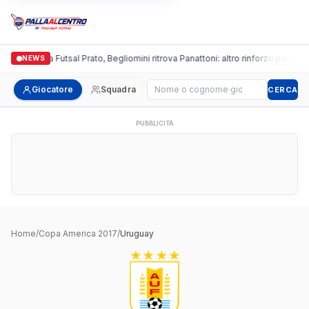
Italgronda Futsal Prato, Begliomini ritrova Panattoni: altro rinforzo per i bia
NEWS
Cerca giocatore
Giocatore
Squadra
CERCA
PUBBLICITÀ
Home
/
Copa America 2017
/
Uruguay