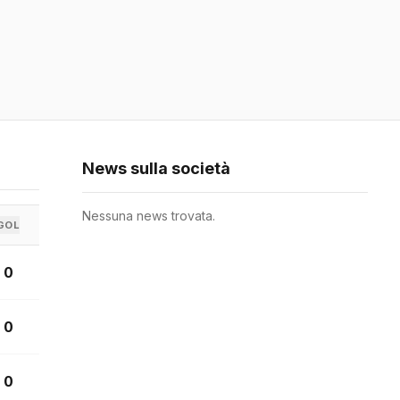
News sulla società
Nessuna news trovata.
GOL
0
0
0