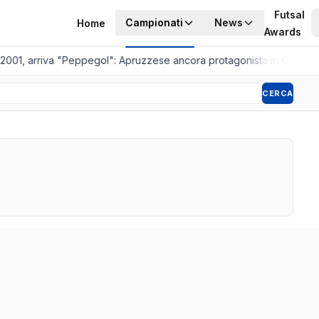
Futsal
Campionati
News
Home
Awards
 2001, arriva "Peppegol": Apruzzese ancora protagonista in C2
•
Pist
CERCA