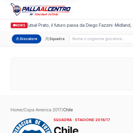
Italgronda Futsal Prato, il futuro passa da Diego Fazzini
•
Midland, d
NEWS
Cerca giocatore
Giocatore
Squadra
Home
/
Copa America 2017
/
Chile
SQUADRA · STAGIONE 2016/17
Chile