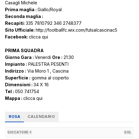
Casagli Michele
Prima maglia :
Giallo/Royal
Seconda maglia :
Recapiti:
335 7810792 346 2748377
Sito Ufficiale:
http://footballfc.wix.com/futsalcascinac5
Facebook:
clicca qui
PRIMA SQUADRA
Giorno Gara :
Venerdi
Ore :
21:30
Impianto :
PALESTRA PESENTI
Indirizzo :
Via Moro 1 , Cascina
Superficie :
gomma al coperto
Dimensioni :
34 X 16
Tel :
050 741754
Mappa :
c
licca qui
ROSA
CALENDARIO
GIOCATORE ↑
GOL