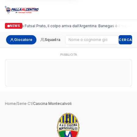
Italgronda Futsal Prato, il colpo arriva dall'Argentina: Banegas è il nuovo le
NEWS
Cerca giocatore
Giocatore
Squadra
CERCA
PUBBLICITÀ
Home
/
Serie C1
/
Cascina Montecalvoli