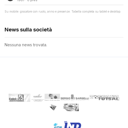
1987 · 0 pres
Su mobile: giocatore con ruolo, anno e presenze. Tabella completa su tablet e desktop.
News sulla società
Nessuna news trovata.