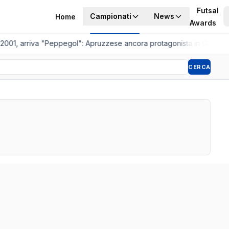
Futsal
Campionati
News
Home
Awards
2001, arriva "Peppegol": Apruzzese ancora protagonista in C2
•
Pisto
CERCA