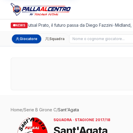
Italgronda Futsal Prato, il futuro passa da Diego Fazzini
•
Midland, d
NEWS
Cerca giocatore
Giocatore
Squadra
Home
/
Serie B Girone C
/
Sant'Agata
SQUADRA · STAGIONE 2017/18
Sant'Agata