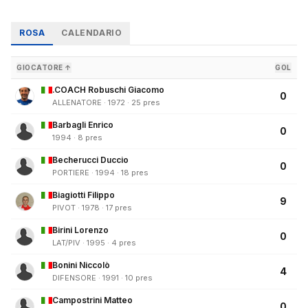
ROSA
CALENDARIO
GIOCATORE ↑
GOL
.COACH Robuschi Giacomo
0
ALLENATORE · 1972 · 25 pres
Barbagli Enrico
0
1994 · 8 pres
Becherucci Duccio
0
PORTIERE · 1994 · 18 pres
Biagiotti Filippo
9
PIVOT · 1978 · 17 pres
Birini Lorenzo
0
LAT/PIV · 1995 · 4 pres
Bonini Niccolò
4
DIFENSORE · 1991 · 10 pres
Campostrini Matteo
0