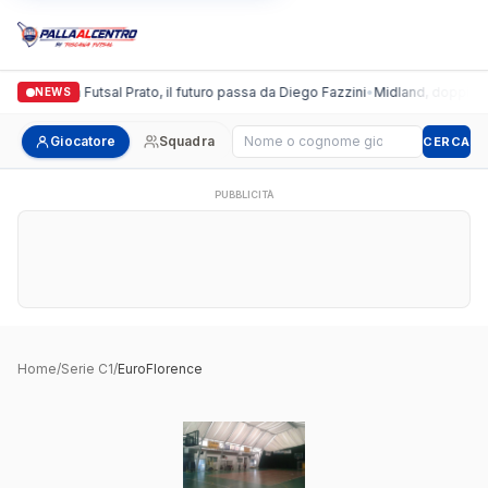
Italgronda Futsal Prato, il futuro passa da Diego Fazzini
•
Midland, doppio col
NEWS
Cerca giocatore
Giocatore
Squadra
CERCA
PUBBLICITÀ
Home
/
Serie C1
/
EuroFlorence