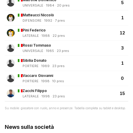
5
UNIVERSALE · 1984 · 20 pres
Matteucci Niccolò
1
DIFENSORE · 1992 · 7 pres
Pini Federico
12
LATERALE · 1988 · 22 pres
Rossi Tommaso
3
UNIVERSALE · 1985 · 23 pres
Sibilia Donato
1
PORTIERE · 1989 · 23 pres
Vaccaro Giovanni
0
PORTIERE · 1998 · 10 pres
Zacchi Filippo
15
LATERALE · 1998 · 23 pres
Su mobile: giocatore con ruolo, anno e presenze. Tabella completa su tablet e desktop.
News sulla società