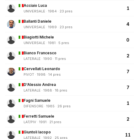
Acciaio Luca
1
UNIVERSALE · 1984 · 23 pres
Ballanti Daniele
4
UNIVERSALE · 1989 · 23 pres
Biagiotti Michele
0
UNIVERSALE · 1981 · 5 pres
Bianco Francesco
2
LATERALE · 1990 · 11 pres
Cervellati Leonardo
7
PIVOT · 1998 · 14 pres
D'Alessio Andrea
7
LATERALE · 1988 · 18 pres
Fagni Samuele
1
DIFENSORE · 1985 · 26 pres
Ferretti Samuele
2
LAT/PIV · 1991 · 21 pres
Giuntoli Iacopo
11
LATERALE · 1992 · 25 pres