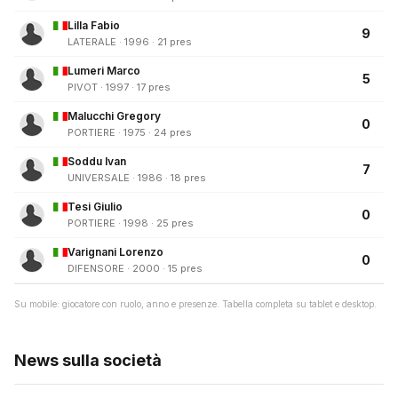
Lilla Fabio
9
LATERALE · 1996 · 21 pres
Lumeri Marco
5
PIVOT · 1997 · 17 pres
Malucchi Gregory
0
PORTIERE · 1975 · 24 pres
Soddu Ivan
7
UNIVERSALE · 1986 · 18 pres
Tesi Giulio
0
PORTIERE · 1998 · 25 pres
Varignani Lorenzo
0
DIFENSORE · 2000 · 15 pres
Su mobile: giocatore con ruolo, anno e presenze. Tabella completa su tablet e desktop.
News sulla società