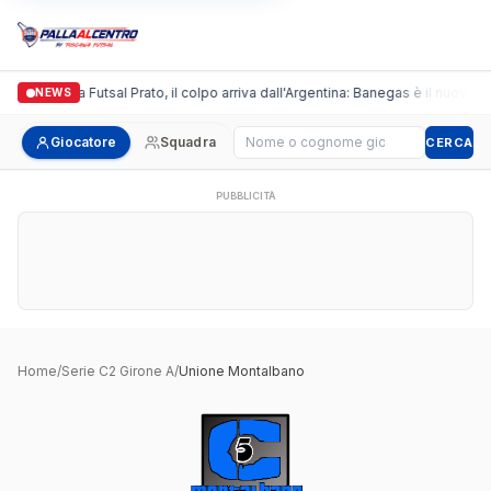
Italgronda Futsal Prato, il colpo arriva dall'Argentina: Banegas è il nuovo le
NEWS
Cerca giocatore
Giocatore
Squadra
CERCA
PUBBLICITÀ
Home
/
Serie C2 Girone A
/
Unione Montalbano