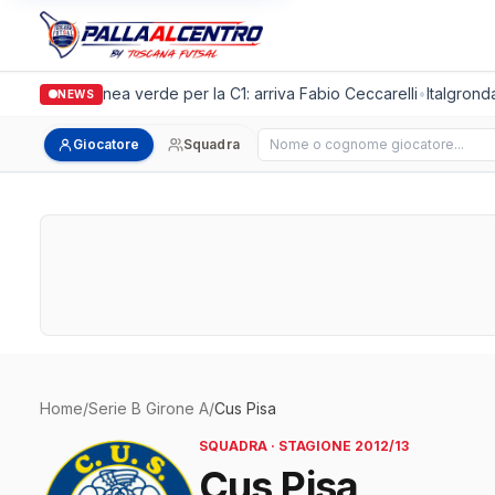
Casalguidi, linea verde per la C1: arriva Fabio Ceccarelli
•
Italgronda 
NEWS
Cerca giocatore
Giocatore
Squadra
Home
/
Serie B Girone A
/
Cus Pisa
SQUADRA · STAGIONE 2012/13
Cus Pisa