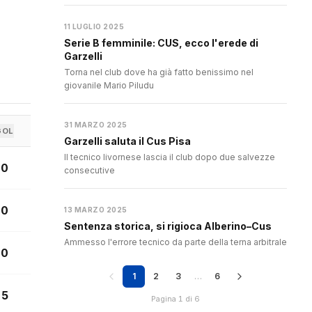
11 LUGLIO 2025
Serie B femminile: CUS, ecco l'erede di
Garzelli
Torna nel club dove ha già fatto benissimo nel
giovanile Mario Piludu
31 MARZO 2025
GOL
Garzelli saluta il Cus Pisa
Il tecnico livornese lascia il club dopo due salvezze
0
consecutive
0
13 MARZO 2025
Sentenza storica, si rigioca Alberino–Cus
Ammesso l'errore tecnico da parte della terna arbitrale
0
1
2
3
…
6
5
Pagina 1 di 6