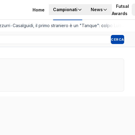
Futsal
Campionati
News
Home
Awards
urri
•
Casalguidi, il primo straniero è un "Tanque": colpo Luis Andrada
CERCA