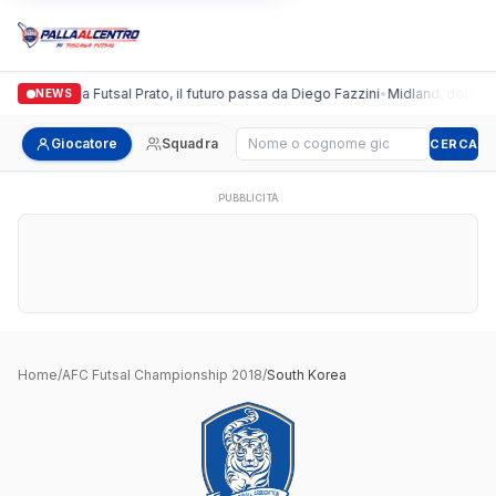
Italgronda Futsal Prato, il futuro passa da Diego Fazzini
•
Midland, doppio c
NEWS
Cerca giocatore
Giocatore
Squadra
CERCA
PUBBLICITÀ
Home
/
AFC Futsal Championship 2018
/
South Korea