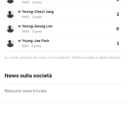
1992 · 3 pres
Yeong–Cheol Jang
2
1992 · 3 pres
Yeong–Seung Lim
0
1995 · 3 pres
Young–Jae Park
1
1991 · 3 pres
Su mobile: giocatore con ruolo, anno e presenze. Tabella completa su tablet e desktop.
News sulla società
Nessuna news trovata.