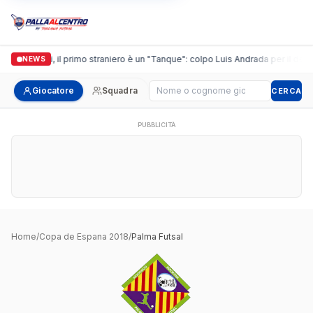
Casalguidi, il primo straniero è un "Tanque": colpo Luis Andrada per il debut
NEWS
Cerca giocatore
Giocatore
Squadra
CERCA
PUBBLICITÀ
Home
/
Copa de Espana 2018
/
Palma Futsal