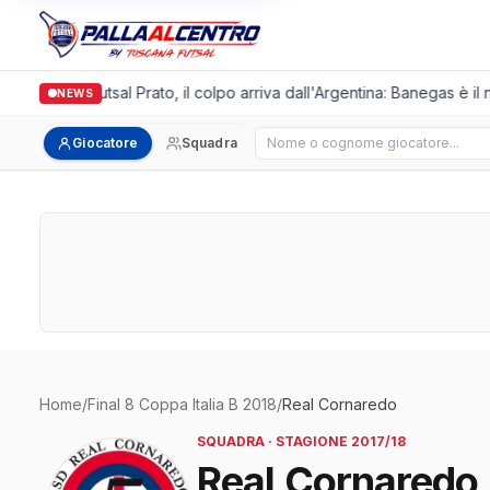
Italgronda Futsal Prato, il colpo arriva dall'Argentina: Banegas è il
NEWS
Cerca giocatore
Giocatore
Squadra
Home
/
Final 8 Coppa Italia B 2018
/
Real Cornaredo
SQUADRA · STAGIONE 2017/18
Real Cornaredo