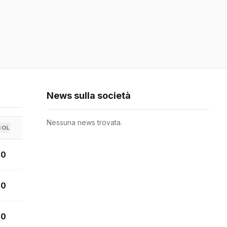
News sulla società
Nessuna news trovata.
GOL
0
0
0