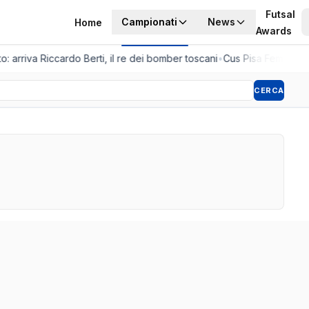
Futsal
Campionati
News
Home
Awards
o: arriva Riccardo Berti, il re dei bomber toscani
•
Cus Pisa Femminile,
CERCA